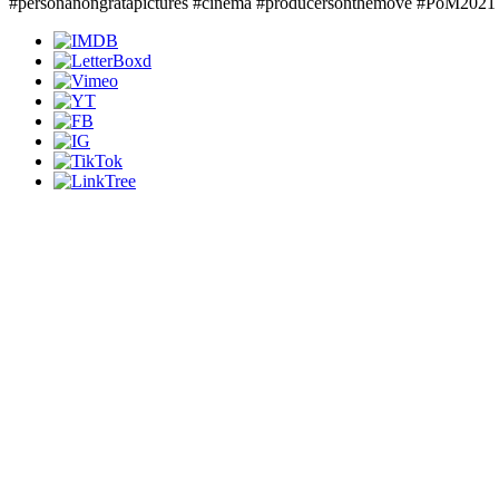
#personanongratapictures #cinema #producersonthemove #PoM2021