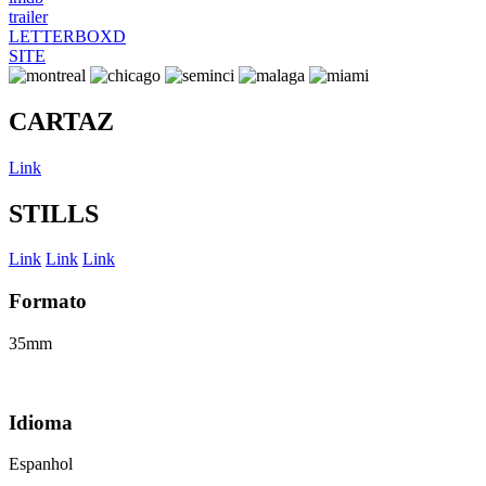
trailer
LETTERBOXD
SITE
CARTAZ
Link
STILLS
Link
Link
Link
Formato
35mm
Idioma
Espanhol