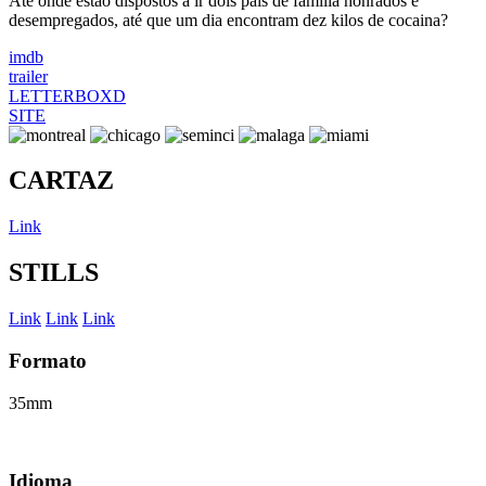
Até onde estão dispostos a ir dois pais de família honrados e
desempregados, até que um dia encontram dez kilos de cocaina?
imdb
trailer
LETTERBOXD
SITE
CARTAZ
Link
STILLS
Link
Link
Link
Formato
35mm
Idioma