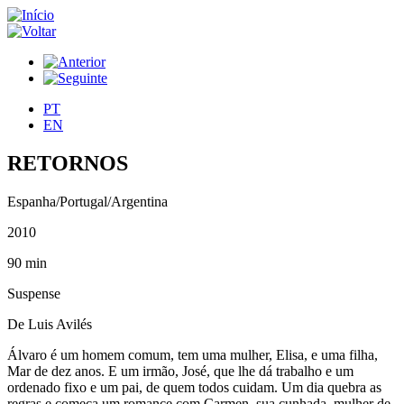
PT
EN
RETORNOS
Espanha/Portugal/Argentina
2010
90 min
Suspense
De Luis Avilés
Álvaro é um homem comum, tem uma mulher, Elisa, e uma filha,
Mar de dez anos. E um irmão, José, que lhe dá trabalho e um
ordenado fixo e um pai, de quem todos cuidam. Um dia quebra as
regras e começa um romance com Carmen, sua cunhada, mulher de