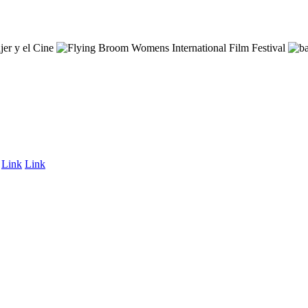
Link
Link