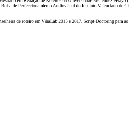
Mestrado em Redação de Roteiros da Universidade Menéndez Pelayo (Es
Bolsa de Perfeccionamiento Audiovisual do Instituto Valenciano de C
nselheira de roteiro em ViñaLab 2015 e 2017. Script-Doctoring para a