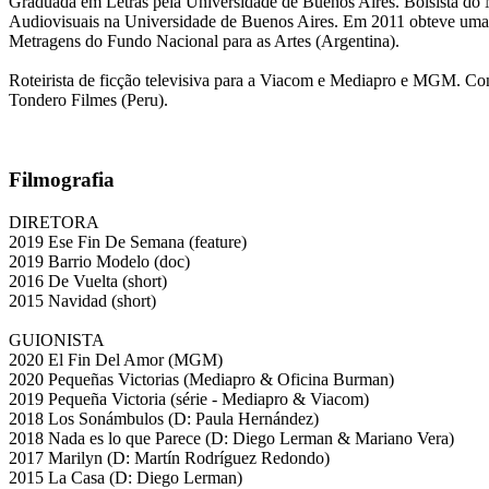
Graduada em Letras pela Universidade de Buenos Aires. Bolsista do 
Audiovisuais na Universidade de Buenos Aires. Em 2011 obteve uma 
Metragens do Fundo Nacional para as Artes (Argentina).
Roteirista de ficção televisiva para a Viacom e Mediapro e MGM. Co
Tondero Filmes (Peru).
Filmografia
DIRETORA
2019 Ese Fin De Semana (feature)
2019 Barrio Modelo (doc)
2016 De Vuelta (short)
2015 Navidad (short)
GUIONISTA
2020 El Fin Del Amor (MGM)
2020 Pequeñas Victorias (Mediapro & Oficina Burman)
2019 Pequeña Victoria (série - Mediapro & Viacom)
2018 Los Sonámbulos (D: Paula Hernández)
2018 Nada es lo que Parece (D: Diego Lerman & Mariano Vera)
2017 Marilyn (D: Martín Rodríguez Redondo)
2015 La Casa (D: Diego Lerman)