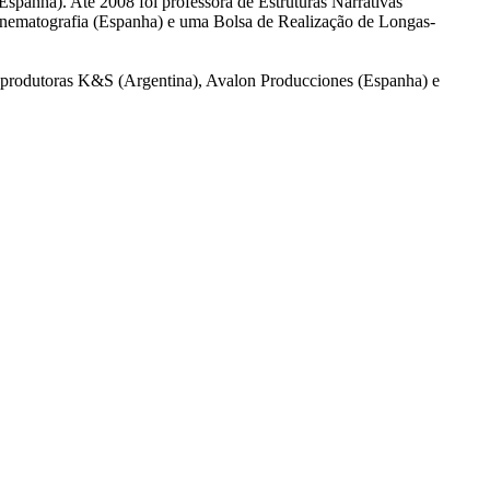
panha). Até 2008 foi professora de Estruturas Narrativas
inematografia (Espanha) e uma Bolsa de Realização de Longas-
s produtoras K&S (Argentina), Avalon Producciones (Espanha) e